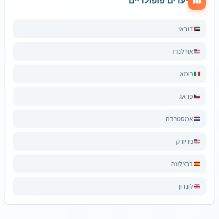
יעדים פופולריים
דובאי
אורלנדו
רומא
פראג
אמסטרדם
ניו יורק
ברצלונה
לונדון