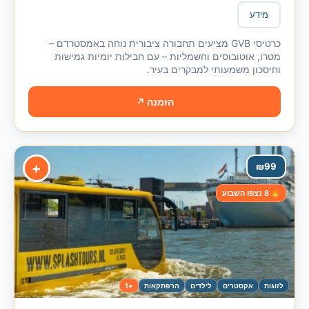
מידע
כרטיסי GVB מציעים תחבורה ציבורית נוחה באמסטרדם –
מטרו, אוטובוסים וחשמליות – עם חבילות יומיות גמישות
וחיסכון משמעותי למבקרים בעיר.
הזמנה ↗
+
₪
99
8 נצפו השבוע
לזוגות
אקסטרים
לילדים
הרפתקאות
+1