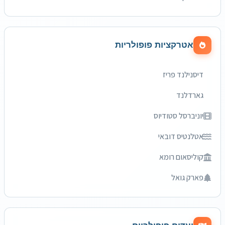
אטרקציות פופולריות
דיסנילנד פריז
גארדלנד
יוניברסל סטודיוס
אטלנטיס דובאי
קוליסאום רומא
פארק גואל