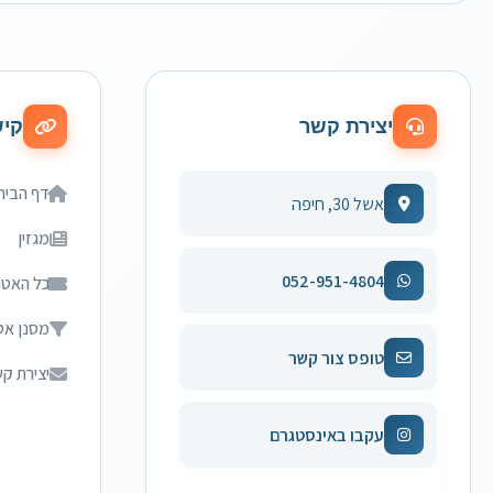
יצירת קשר
קיש
דף הבית
אשל 30, חיפה
מגזין
052-951-4804
כל האטר
מסנן אט
טופס צור קשר
יצירת ק
עקבו באינסטגרם