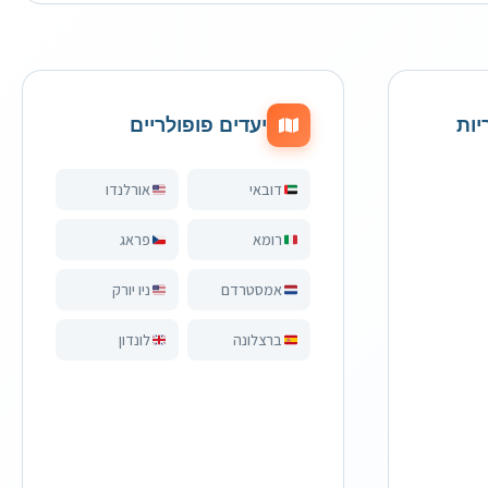
יות
יעדים פופולריים
דובאי
אורלנדו
רומא
פראג
אמסטרדם
ניו יורק
ברצלונה
לונדון