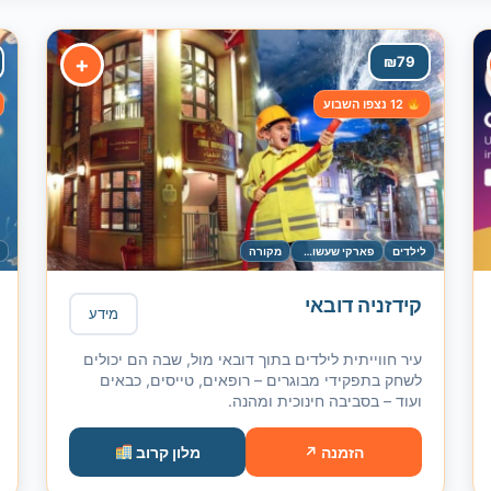
+
₪
79
12 נצפו השבוע
לילדים
פארקי שעשועים
מקורה
ל
קידזניה דובאי
מידע
עיר חווייתית לילדים בתוך דובאי מול, שבה הם יכולים
לשחק בתפקידי מבוגרים – רופאים, טייסים, כבאים
ועוד – בסביבה חינוכית ומהנה.
הזמנה ↗
מלון קרוב