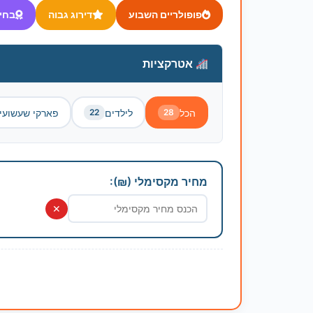
פופולריים השבוע
דירוג גבוה
בחי
אטרקציות
הכל
לילדים
פארקי שעשועי
22
28
מחיר מקסימלי (₪):
✕