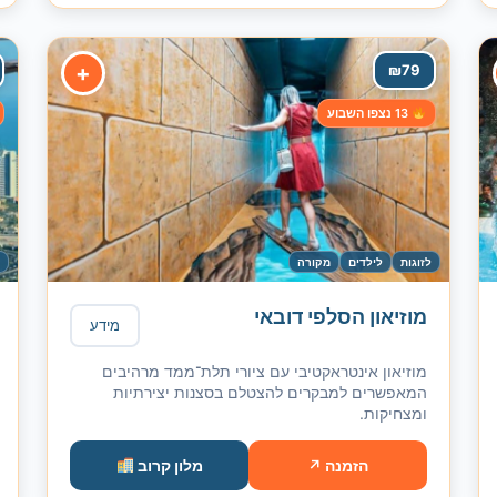
+
₪
79
13 נצפו השבוע
לזוגות
לילדים
מקורה
ל
מוזיאון הסלפי דובאי
מידע
מוזיאון אינטראקטיבי עם ציורי תלת־ממד מרהיבים
המאפשרים למבקרים להצטלם בסצנות יצירתיות
ומצחיקות.
הזמנה ↗
מלון קרוב