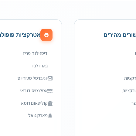
ורים מהירים
אטרקציות פופולר
דיסנילנד פריז
גארדלנד
קציות
יוניברסל סטודיוס
רקציות
אטלנטיס דובאי
שר
קוליסאום רומא
פארק גואל