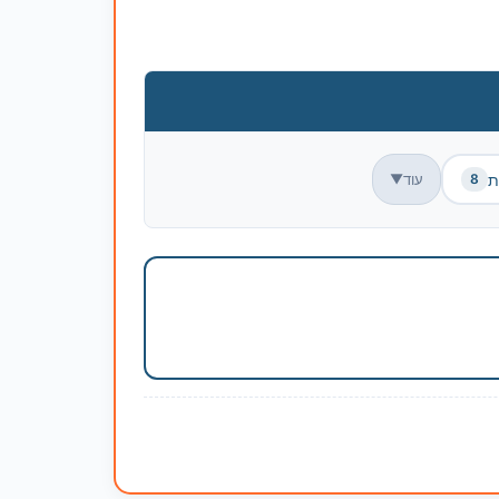
ת
עוד
▼
8