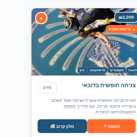
+
₪
2,200
15 נצפו השבוע
זוגות
אקסטרים
הרפתקאות
חוץ
צניחה חופשית בדובאי
מידע
חוויית צניחה חופשית עוצרת נשימה מעל פאלם
ג’ומיירה ודובאי מרינה, עם מדריך מוסמך
ותמונות/וידאו למזכרת.
הזמנה ↗
מלון קרוב