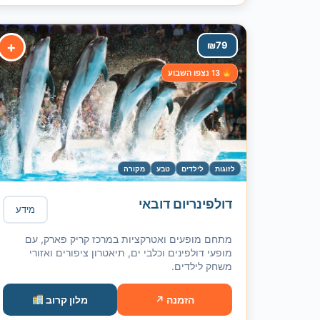
+
₪
79
13 נצפו השבוע
לזוגות
לילדים
טבע
מקורה
דולפינריום דובאי
מידע
מתחם מופעים ואטרקציות במרכז קריק פארק, עם
מופעי דולפינים וכלבי ים, תיאטרון ציפורים ואזורי
משחק לילדים.
הזמנה ↗
מלון קרוב