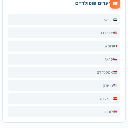
יעדים פופולריים
דובאי
אורלנדו
רומא
פראג
אמסטרדם
ניו יורק
ברצלונה
לונדון