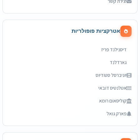
יצירת קשר
אטרקציות פופולריות
דיסנילנד פריז
גארדלנד
יוניברסל סטודיוס
אטלנטיס דובאי
קוליסאום רומא
פארק גואל