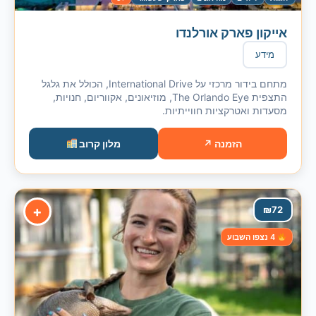
אייקון פארק אורלנדו
מידע
מתחם בידור מרכזי על International Drive, הכולל את גלגל
התצפית The Orlando Eye, מוזיאונים, אקווריום, חנויות,
מסעדות ואטרקציות חווייתיות.
הזמנה ↗
מלון קרוב
+
₪
72
4 נצפו השבוע