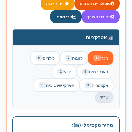
פופולריים השבוע
דירוג גבוה
בחירת העורך
הכי מוזמן
אטרקציות
הכל
לזוגות
לילדים
9
7
11
פארקי מים
טבע
2
5
אקסטרים
פארקי שעשועים
5
3
עוד
▼
מחיר מקסימלי (₪):