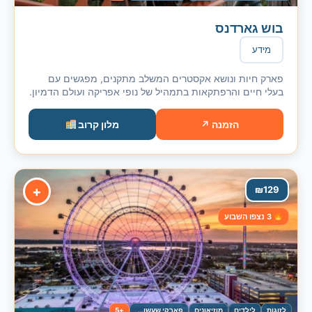
בוש גארדנס
מידע
פארק חיות ונושא אקסטרים המשלב מתקנים, מפגשים עם
בעלי חיים והרפתקאות בתמהיל של נופי אפריקה ועולם הדמיון.
הזמנה ↗
מלון קרוב
+
₪
129
3 נצפו השבוע
לזוגות
לילדים
מוזיאונים
פארקי שעשועים
+5