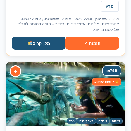
מידע
אתר נופש ענק הכולל מספר פארקי שעשועים, פארקי מים,
אטרקציות, מלונות, אזורי קניות ובידור – חוויה קסומה לעולם
של קסם בדיוני.
הזמנה ↗
מלון קרוב
+
₪
749
7 נצפו השבוע
לזוגות
לילדים
פארקי מים
טבע