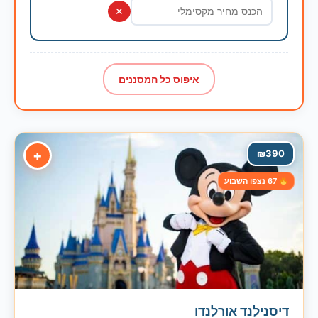
✕
איפוס כל המסננים
+
₪
390
67 נצפו השבוע
דיסנילנד אורלנדו