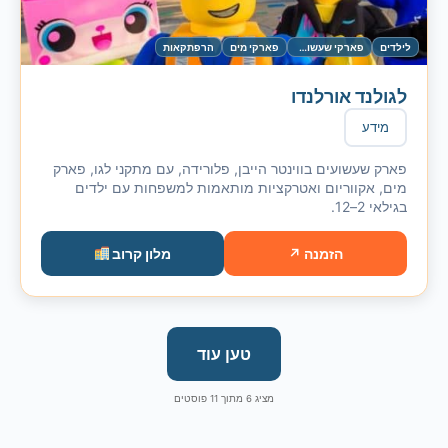
לילדים
פארקי שעשועים
פארקי מים
הרפתקאות
לגולנד אורלנדו
מידע
פארק שעשועים בווינטר הייבן, פלורידה, עם מתקני לגו, פארק
מים, אקווריום ואטרקציות מותאמות למשפחות עם ילדים
בגילאי 2–12.
הזמנה ↗
מלון קרוב
טען עוד
מציג
6
מתוך
11
פוסטים