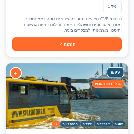
מידע
כרטיסי GVB מציעים תחבורה ציבורית נוחה באמסטרדם –
מטרו, אוטובוסים וחשמליות – עם חבילות יומיות גמישות
וחיסכון משמעותי למבקרים בעיר.
הזמנה ↗
+
₪
99
10 נצפו השבוע
לזוגות
אקסטרים
לילדים
הרפתקאות
+1