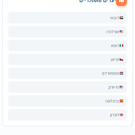
יעדים פופולריים
דובאי
אורלנדו
רומא
פראג
אמסטרדם
ניו יורק
ברצלונה
לונדון