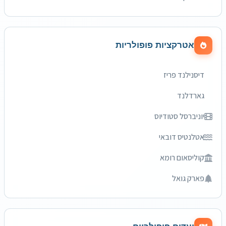
אטרקציות פופולריות
דיסנילנד פריז
גארדלנד
יוניברסל סטודיוס
אטלנטיס דובאי
קוליסאום רומא
פארק גואל