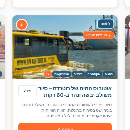
+
₪
99
10 נצפו השבוע
לזוגות
אקסטרים
לילדים
הרפתקאות
+1
ל
אוטובוס המים של רוטרדם – סיור
מידע
משולב יבשה ונהר ב-60 דקות
סיור ייחודי באוטובוס אמפיבי ברוטרדם, משלב נסיעה
בעיר ושט בסירות בתעלות. חוויה חווייתית,
אינטראקטיבית ומיוחדת לכל המשפחה.
הזמנה ↗