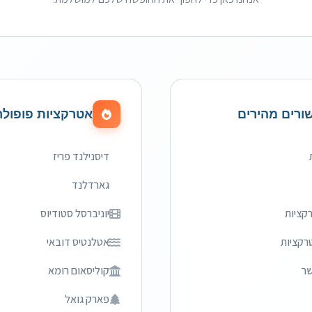
ורים מהירים
אטרקציות פופולר
דיסנילנד פריז
גארדלנד
קציות
יוניברסל סטודיוס
רקציות
אטלנטיס דובאי
שר
קוליסאום רומא
פארק גואל