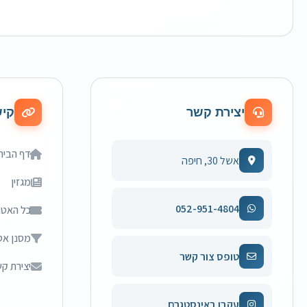
יצירת קשר
קיש
דף הבית
אשל 30, חיפה
מגזין
052-951-4804
כל האטר
מסנן אט
טופס צור קשר
יצירת ק
עקבו באינסטגרם