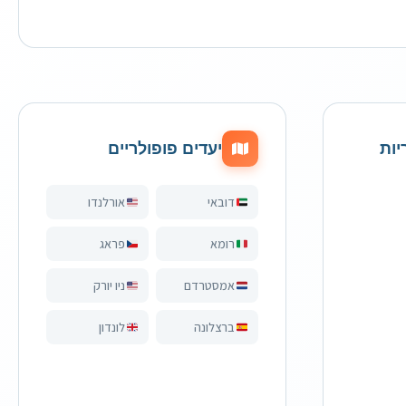
יות
יעדים פופולריים
דובאי
אורלנדו
רומא
פראג
אמסטרדם
ניו יורק
ברצלונה
לונדון