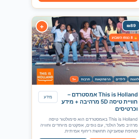
+
₪
89
8 נצפו השבוע
זוגות
לילדים
הרפתקאות
תרבות
+1
This is Holland אמסטרדם –
מידע
חוויית טיסה 5D מרהיבה + מידע
וכרטיסים
This is Holland באמסטרדם הוא סימולטור טיסה
מרהיב מעל הולנד, עם נופים, אפקטים מיוחדים וחוויה
סוחפת שמעניקה תחושת ריחוף אמיתית.