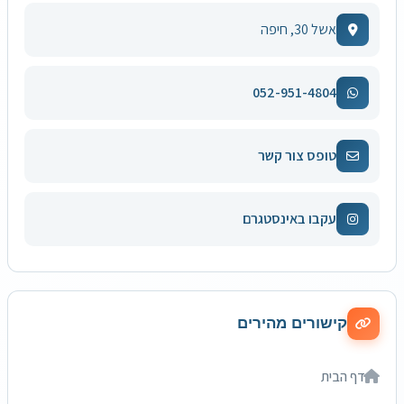
אשל 30, חיפה
052-951-4804
טופס צור קשר
עקבו באינסטגרם
קישורים מהירים
דף הבית