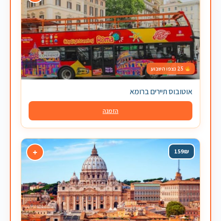
25 נצפו השבוע
אוטובוס תיירים ברומא
הזמנה
+
159₪