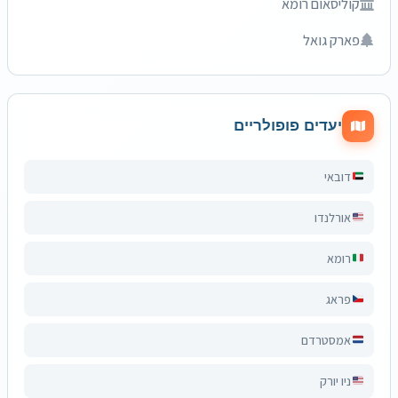
קוליסאום רומא
פארק גואל
יעדים פופולריים
דובאי
אורלנדו
רומא
פראג
אמסטרדם
ניו יורק