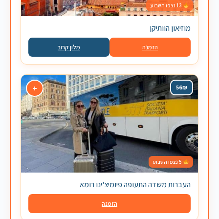
13 נצפו השבוע
מוזיאון הוותיקן
הזמנה
מלון קרוב
+
56₪
5 נצפו השבוע
העברות משדה התעופה פיומיצ'ינו רומא
הזמנה