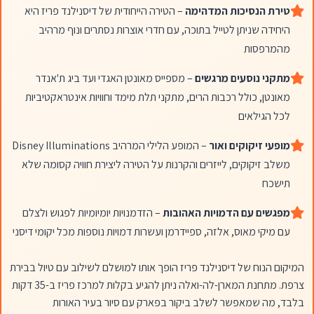
טירת הנסיכות המדהימה
– הטירה הייחודית של דיסנילנד פריז היא
היחידה שניתן לטייל בתוכה, עם חדרי אוצרות נסתרים ונוף מרהיב
מהמרפסות
מתקני נוסעים מרגשים
– מספייס מאונטן האגדי ועד ביג ת'אנדר
מאונטן, כולל רכבות הרים, מתקני תלת מימד וחוויות אינטראקטיביות
לכל הגילאים
מופעי זיקוקים ואור
– המופע הלילי המרהיב Disney Illuminations
משלב זיקוקים, לייזרים והקרנות על הטירה ליצירת חוויה קסומה שלא
תישכח
מפגשים עם הדמויות האהובות
– הזדמנויות יומיומיות לפגוש ולצלם
עם מיקי מאוס, אלזה, ספיידרמן ועשרות דמויות נוספות מכל יקומי דיסני
המיקום הנוח של דיסנילנד פריז הופך אותו למושלם לשילוב עם טיול בבירת
צרפת. מתחנת המארן-לה-ואלה ניתן להגיע בקלות למרכז פריז ב-35 דקות
בלבד, מה שמאפשר לשלב ביקור בפארק עם סיור בעיר האורות