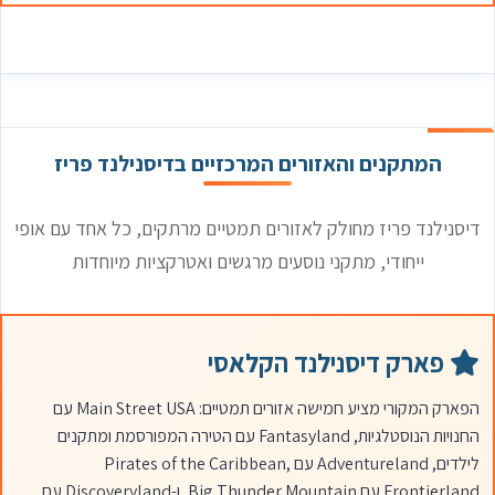
המתקנים והאזורים המרכזיים בדיסנילנד פריז
דיסנילנד פריז מחולק לאזורים תמטיים מרתקים, כל אחד עם אופי
ייחודי, מתקני נוסעים מרגשים ואטרקציות מיוחדות
פארק דיסנילנד הקלאסי
הפארק המקורי מציע חמישה אזורים תמטיים: Main Street USA עם
החנויות הנוסטלגיות, Fantasyland עם הטירה המפורסמת ומתקנים
לילדים, Adventureland עם Pirates of the Caribbean,
Frontierland עם Big Thunder Mountain, ו-Discoveryland עם