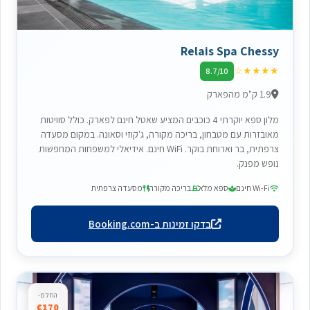
Relais Spa Chessy
☆
★
★
★
★
8.7/10
1.9 ק"מ מהפארק
מלון ספא יוקרתי 4 כוכבים המציע שאטל חינם לפארק. כולל סוויטות
מאובזרות עם מטבחון, בריכה מקורה, ג'קוזי וסאונה. במקום מסעדה
צרפתית, בר וארוחת בוקר. WiFi חינם. אידיאלי למשפחות המחפשות
נופש מפנק.
Wi-Fi חינם
ספא מלא
בריכה מקורה
מסעדה צרפתית
בדקו זמינות ב-Booking.com
החל מ-
€170