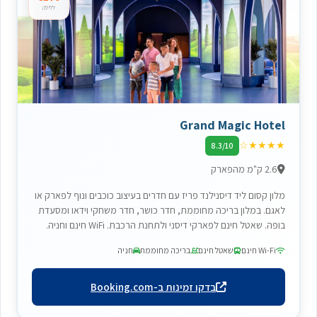
ללילה
Grand Magic Hotel
☆
★
★
★
★
8.3/10
2.6 ק"מ מהפארק
מלון קסום ליד דיסנילנד פריז עם חדרים בעיצוב כוכבים ונוף לפארק או
לאגם. במלון בריכה מחוממת, חדר כושר, חדר משחקי וידאו ומסעדת
בופה. שאטל חינם לפארקי דיסני ולתחנת הרכבת. WiFi חינם וחניה.
Wi-Fi חינם
שאטל חינם
בריכה מחוממת
חניה
בדקו זמינות ב-Booking.com