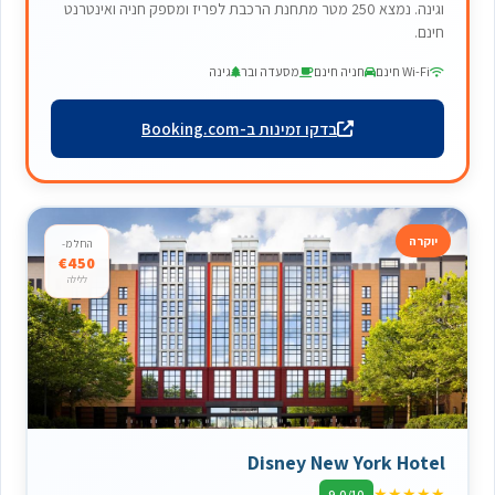
וגינה. נמצא 250 מטר מתחנת הרכבת לפריז ומספק חניה ואינטרנט
חינם.
Wi-Fi חינם
חניה חינם
מסעדה ובר
גינה
בדקו זמינות ב-Booking.com
יוקרה
החל מ-
€450
ללילה
Disney New York Hotel
★
★
★
★
★
9.0/10