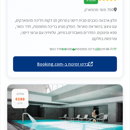
700 מטר מהפארק
מלון ארבעה כוכבים מבית דיסני במרחק 10 דקות הליכה מהפארקים,
עם עיצוב בהשראת מארוול. המלון מציע בריכה מחוממת, חדר כושר,
ספא ופינוקים. החדרים מאובזרים במיזוג, טלוויזיה עם ערוצי דיסני,
ומרפסת בחלקם.
Wi-Fi חינם
בריכה מחוממת
ספא
חדר כושר
בדקו זמינות ב-Booking.com
החל מ-
€180
ללילה