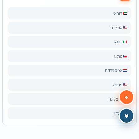
דובאי
אורלנדו
רומא
פראג
אמסטרדם
ניו יורק
+
ברצלונה
לונדון
♥