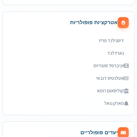
אטרקציות פופולריות
דיסנילנד פריז
גארדלנד
יוניברסל סטודיוס
אטלנטיס דובאי
קוליסאום רומא
פארק גואל
יעדים פופולריים