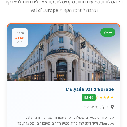
כל המלונות מציעים נוחות מקסימלית עם שאטלים חינם לפארקים
וקרבה למרכז הקניות Val d'Europe.
מומלץ
החל מ-
€160
ללילה
L'Elysée Val d'Europe
☆
★
★
★
★
8.5/10
2.1 ק"מ מדיסנילנד
מלון מודרני במיקום מעולה, דקות ספורות ממרכז הקניות Val
D'Europe וליד דיסנילנד פריז. מציע חדרים מאובזרים, מסעדה, בר