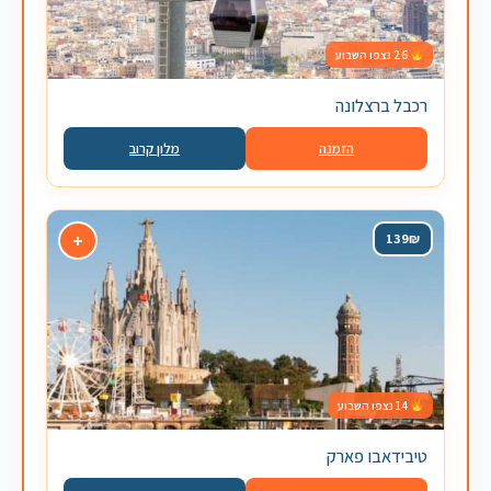
26 נצפו השבוע
רכבל ברצלונה
הזמנה
מלון קרוב
+
139₪
14 נצפו השבוע
טיבידאבו פארק