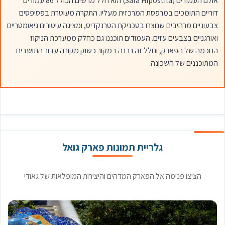
אולם העמודים (Sala Hipóstila) הוא חלל מרשים הכולל 86 עמודים
דוריים התומכים במרפסת המרכזית מעליו. התקרה מעוטרת בפסיפסים
צבעוניים מרהיבים שנוצרו בטכניקת הטרנקדיס, ומציגה עיטורים גיאומטריים
ואורגניים בצבעים עזים. העמודים תוכננו גם כחלק ממערכת הניקוז
החכמה של הפארק, וחלל זה נבנה במקור כשוק מקורה עבור התושבים
המתוכננים של השכונה.
גלריית תמונות פארק גואל
הציצו פנימה אל הפארק המדהים והיצירות המופלאות של גאודי