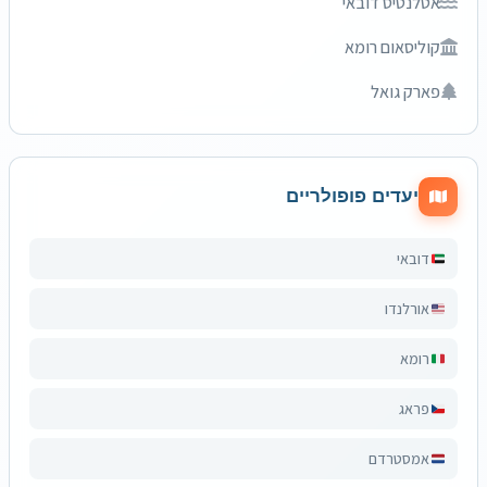
אטלנטיס דובאי
קוליסאום רומא
פארק גואל
יעדים פופולריים
דובאי
אורלנדו
רומא
פראג
אמסטרדם