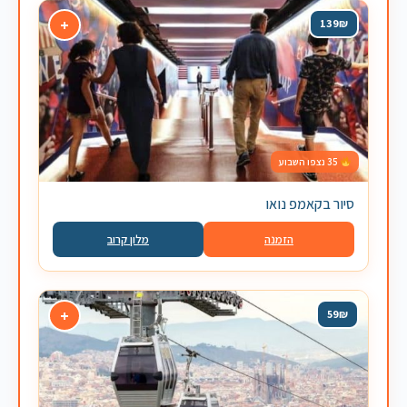
+
139₪
35 נצפו השבוע
סיור בקאמפ נואו
הזמנה
מלון קרוב
+
59₪