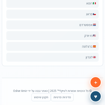
רומא
פראג
אמסטרדם
ניו יורק
ברצלונה
לונדון
+
© כל הזכויות שמורות לטיקלי™ 2025 | האתר נבנה על ידי Osher Amir
♥
מדיניות פרטיות
תקנון שימוש