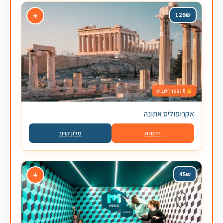
+
129₪
8 נצפו השבוע
אקרופוליס אתונה
הזמנה
מלון קרוב
+
45₪