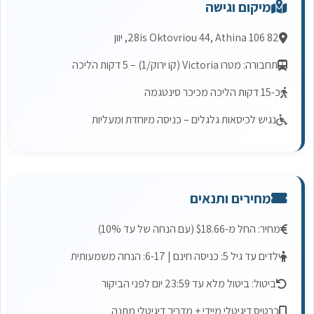
מיקום וגישה
28is Oktovriou 44, Athina 106 82, יוון
תחבורה: מטרו Victoria (קו ירוק/1) – 5 דקות הליכה
כ-15 דקות הליכה מכיכר סינטגמה
נגיש לכיסאות גלגלים – כניסה מיוחדת ומעליות
מחירים ותנאים
מחיר: החל מ-$18.66 (עם הנחה של עד 10%)
ילדים עד גיל 5: כניסה חינם | 6-17: הנחה משמעותית
ביטול: ביטול מלא עד 23:59 יום לפני הביקור
כרטיס דיגיטלי מיידי + מדריך דיגיטלי מתנה