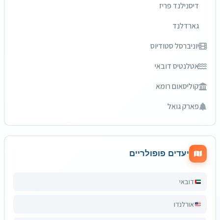
דיסנילנד פריז
גארדלנד
יוניברסל סטודיוס
אטלנטיס דובאי
קוליסאום רומא
פארק גואל
יעדים פופולריים
דובאי
אורלנדו