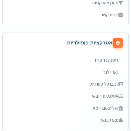
מסנן אטרקציות
יצירת קשר
אטרקציות פופולריות
דיסנילנד פריז
גארדלנד
יוניברסל סטודיוס
אטלנטיס דובאי
קוליסאום רומא
פארק גואל