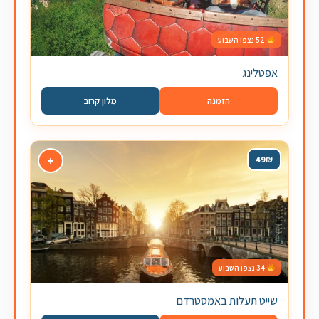
52 נצפו השבוע
אפטלינג
הזמנה
מלון קרוב
+
49₪
34 נצפו השבוע
שייט תעלות באמסטרדם