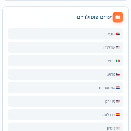
יעדים פופולריים
דובאי
אורלנדו
רומא
פראג
אמסטרדם
ניו יורק
ברצלונה
לונדון