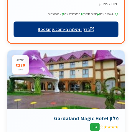
חינם לפארק.
Wi-Fi חינם
חניה חינם
בריכת לגונה
2 מסעדות
בדקו זמינות ב-Booking.com
החל מ-
€220
ללילה
מלון Gardaland Magic Hotel
☆
★
★
★
★
8.4