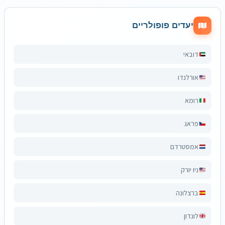
יעדים פופולריים
דובאי
אורלנדו
רומא
פראג
אמסטרדם
ניו יורק
ברצלונה
לונדון