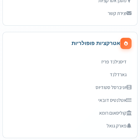
מסנן אטרקציות
יצירת קשר
אטרקציות פופולריות
דיסנילנד פריז
גארדלנד
יוניברסל סטודיוס
אטלנטיס דובאי
קוליסאום רומא
פארק גואל